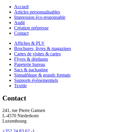
Accueil
Articles personnalisables
Impression éco-responsable
Audit
Création prépresse
Contact
Affiches & PLV
Brochures, livres & magazines
Cartes de visites & cartes
Flyers & dépliants
Papeterie bureau
Sacs & packaging
Signalétique & grands formats
Supports évènementiels
Textile
Contact
241, rue Pierre Gansen
L-4570 Niederkorn
Luxembourg
+352 24 83 62 -1